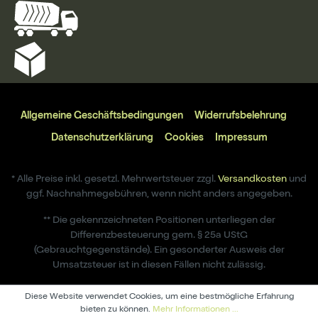
Allgemeine Geschäftsbedingungen
Widerrufsbelehrung
Datenschutzerklärung
Cookies
Impressum
* Alle Preise inkl. gesetzl. Mehrwertsteuer zzgl.
Versandkosten
und
ggf. Nachnahmegebühren, wenn nicht anders angegeben.
** Die gekennzeichneten Positionen unterliegen der
Differenzbesteuerung gem. § 25a UStG
(Gebrauchtgegenstände). Ein gesonderter Ausweis der
Umsatzsteuer ist in diesen Fällen nicht zulässig.
Diese Website verwendet Cookies, um eine bestmögliche Erfahrung
bieten zu können.
Mehr Informationen ...