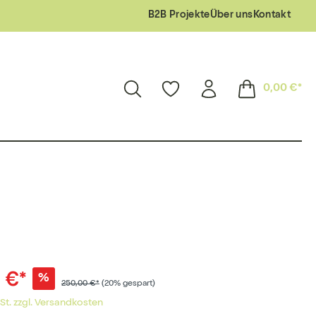
B2B Projekte
Über uns
Kontakt
0,00 €*
 €*
%
250,00 €*
(20% gespart)
wSt. zzgl. Versandkosten