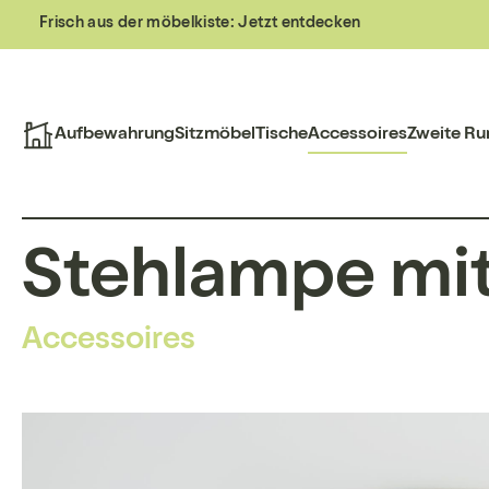
Frisch aus der möbelkiste:
Jetzt entdecken
Aufbewahrung
Sitzmöbel
Tische
Accessoires
Zweite Ru
Stehlampe mi
Accessoires