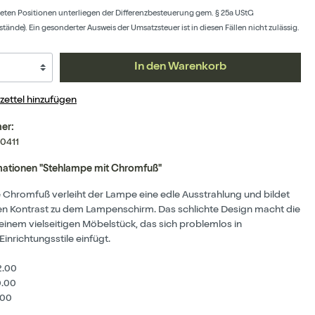
ten Positionen unterliegen der Differenzbesteuerung gem. § 25a UStG
ände). Ein gesonderter Ausweis der Umsatzsteuer ist in diesen Fällen nicht zulässig.
In den Warenkorb
ettel hinzufügen
er:
0411
mationen "Stehlampe mit Chromfuß"
 Chromfuß verleiht der Lampe eine edle Ausstrahlung und bildet
en Kontrast zu dem Lampenschirm. Das schlichte Design macht die
einem vielseitigen Möbelstück, das sich problemlos in
inrichtungsstile einfügt.
2.00
.00
.00