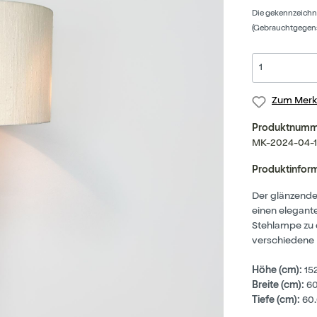
Die gekennzeichne
(Gebrauchtgegenst
Zum Merkz
Produktnumm
MK-2024-04-1
Produktinfor
Der glänzende
einen elegant
Stehlampe zu 
verschiedene E
Höhe (cm):
15
Breite (cm):
60
Tiefe (cm):
60