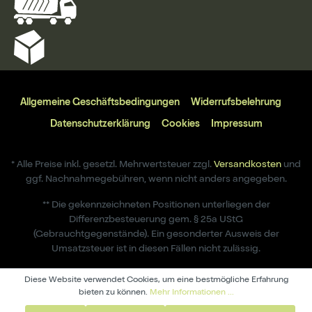
Allgemeine Geschäftsbedingungen
Widerrufsbelehrung
Datenschutzerklärung
Cookies
Impressum
* Alle Preise inkl. gesetzl. Mehrwertsteuer zzgl.
Versandkosten
und
ggf. Nachnahmegebühren, wenn nicht anders angegeben.
** Die gekennzeichneten Positionen unterliegen der
Differenzbesteuerung gem. § 25a UStG
(Gebrauchtgegenstände). Ein gesonderter Ausweis der
Umsatzsteuer ist in diesen Fällen nicht zulässig.
Diese Website verwendet Cookies, um eine bestmögliche Erfahrung
bieten zu können.
Mehr Informationen ...