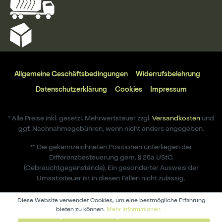
Allgemeine Geschäftsbedingungen
Widerrufsbelehrung
Datenschutzerklärung
Cookies
Impressum
* Alle Preise inkl. gesetzl. Mehrwertsteuer zzgl.
Versandkosten
und
ggf. Nachnahmegebühren, wenn nicht anders angegeben.
** Die gekennzeichneten Positionen unterliegen der
Differenzbesteuerung gem. § 25a UStG
(Gebrauchtgegenstände). Ein gesonderter Ausweis der
Umsatzsteuer ist in diesen Fällen nicht zulässig.
Diese Website verwendet Cookies, um eine bestmögliche Erfahrung
bieten zu können.
Mehr Informationen ...