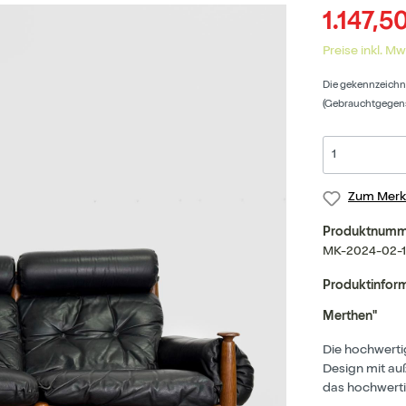
1.147,5
Preise inkl. M
Die gekennzeichne
(Gebrauchtgegenst
Zum Merkz
Produktnumm
MK-2024-02-
Produktinform
Merthen"
Die hochwerti
Design mit au
das hochwertig