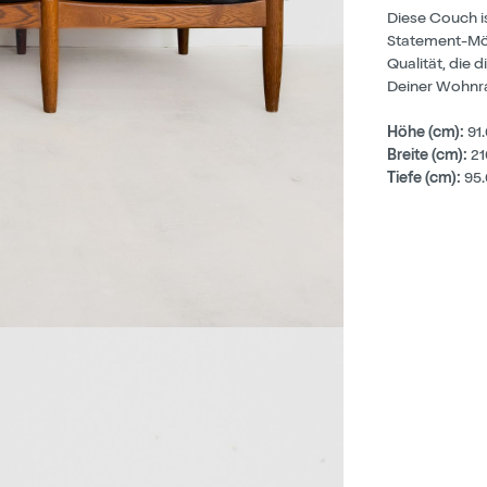
Diese Couch is
Statement-Mö
Qualität, die 
Deiner Wohnr
Höhe (cm):
91
Breite (cm):
21
Tiefe (cm):
95.