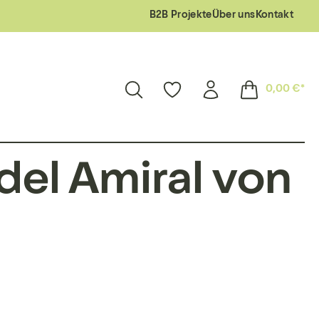
B2B Projekte
Über uns
Kontakt
0,00 €*
el Amiral von