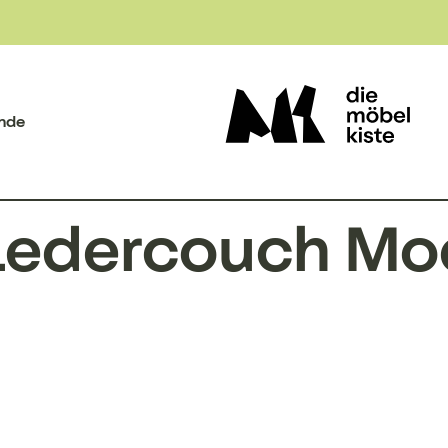
nde
Ledercouch Mod