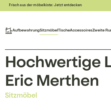
Frisch aus der möbelkiste:
Jetzt entdecken
Aufbewahrung
Sitzmöbel
Tische
Accessoires
Zweite Ru
Hochwertige 
Eric Merthen
Sitzmöbel