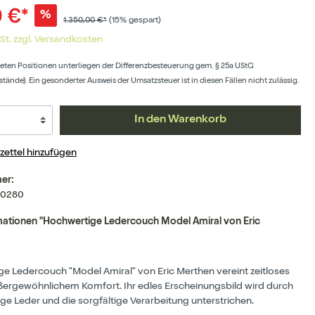
0 €*
%
1.350,00 €*
(15% gespart)
wSt. zzgl. Versandkosten
ten Positionen unterliegen der Differenzbesteuerung gem. § 25a UStG
ände). Ein gesonderter Ausweis der Umsatzsteuer ist in diesen Fällen nicht zulässig.
In den Warenkorb
ettel hinzufügen
er:
10280
ationen "Hochwertige Ledercouch Model Amiral von Eric
ge Ledercouch "Model Amiral" von Eric Merthen vereint zeitloses
ßergewöhnlichem Komfort. Ihr edles Erscheinungsbild wird durch
e Leder und die sorgfältige Verarbeitung unterstrichen.